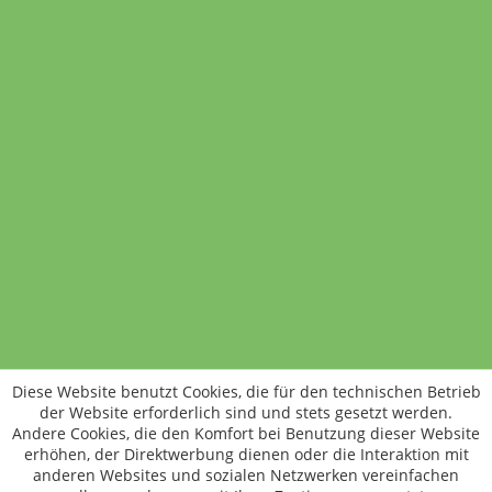
Rosa Beeren Pfeffer
30 Gramm
4,49 €
(14,97 € / 100 Gramm)
In den Warenkorb
Standort wechseln
Rund um WM24
Datenschutz
AGB
Impressum
Kontakt
Vertrag widerrufen
Diese Website benutzt Cookies, die für den technischen Betrieb
ÖKO-KONTROLLSTELLEN-CODE: DE-ÖKO-006
der Website erforderlich sind und stets gesetzt werden.
Frischer, schneller, besser
Andere Cookies, die den Komfort bei Benutzung dieser Website
Die NEUE Wochenmarkt24-App für
erhöhen, der Direktwerbung dienen oder die Interaktion mit
anderen Websites und sozialen Netzwerken vereinfachen
Android & iOS ist da.