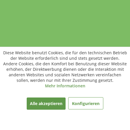
Stracke 150g
Wild Nürnberer
(8 
8,99 €
7,19 €
150 Gramm
380 Gramm
(4,79 € / 100 Gramm)
In den Warenkorb
Diese Website benutzt Cookies, die für den technischen Betrieb
der Website erforderlich sind und stets gesetzt werden.
Frischer, schneller, besser
Andere Cookies, die den Komfort bei Benutzung dieser Website
Die NEUE Wochenmarkt24-App für
erhöhen, der Direktwerbung dienen oder die Interaktion mit
Lamm
anderen Websites und sozialen Netzwerken vereinfachen
Android & iOS ist da.
sollen, werden nur mit Ihrer Zustimmung gesetzt.
Mehr Informationen
vom
Sender Wildhandel
vom
Send
SELBSTGEMACHT
SELBSTGEMACHT
gratis herunterladen
EIGENE HALTUNG
EIGENE HALTUNG
Alle akzeptieren
Konfigurieren