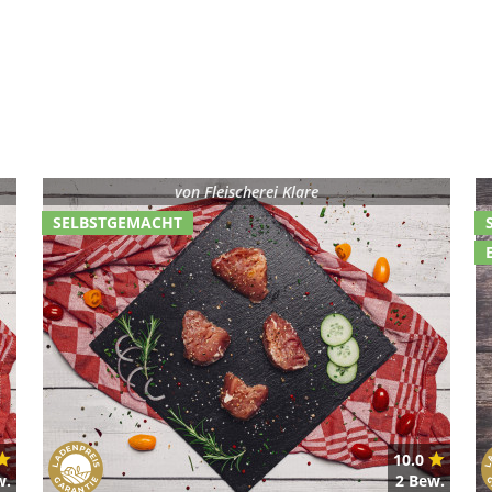
von
Fleischerei Klare
SELBSTGEMACHT
10.0
w.
2 Bew.