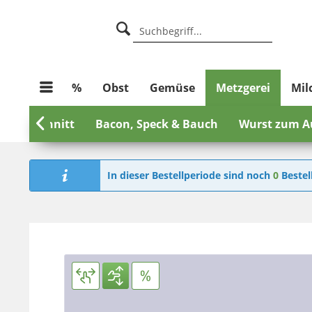
%
Obst
Gemüse
Metzgerei
Mil
st Aufschnitt

Bacon, Speck & Bauch
Wurst zum A
In dieser Bestellperiode sind noch
0
Bestel