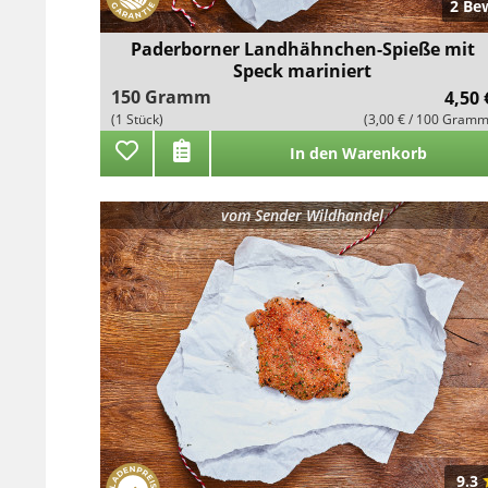
2 Be
Paderborner Landhähnchen-Spieße mit
Speck mariniert
150 Gramm
4,50 
(1 Stück)
(3,00 € / 100 Gramm
In den Warenkorb
vom
Sender Wildhandel
9.3