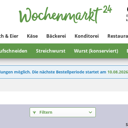
E
k
ch & Eier
Käse
Bäckerei
Konditorei
Restaur
ufschneiden
Streichwurst
Wurst (konserviert)
lungen möglich. Die nächste Bestellperiode startet am
10.08.202
Filtern
S