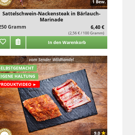
1 Bew.
Sattelschwein-Nackensteak in Bärlauch-
Marinade
250 Gramm
6,40 €
(2,56 € / 100 Gramm)
In den Warenkorb
vom
Sender Wildhandel
SELBSTGEMACHT
EIGENE HALTUNG
PRODUKTVIDEO ►
9.0