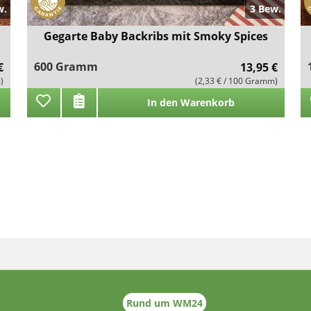
w.
3 Bew.
Gegarte Baby Backribs mit Smoky Spices
600 Gramm
€
13,95 €
)
(2,33 € / 100 Gramm)
In den Warenkorb
Rund um WM24