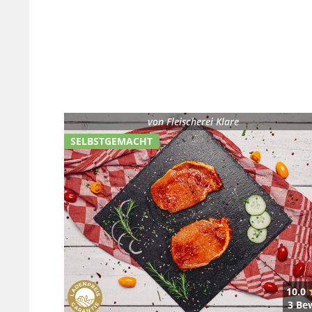
von
Fleischerei Klare
SELBSTGEMACHT
10.0
3 Be