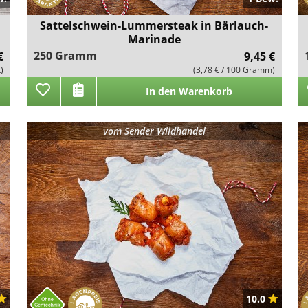
Sattelschwein-Lummersteak in Bärlauch-
Marinade
250 Gramm
€
9,45 €
k)
(3,78 € / 100 Gramm)
In den Warenkorb
vom
Sender Wildhandel
10.0