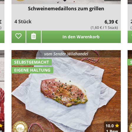
Schweinemedaillons zum grillen
4 Stück
€
6,39 €
k)
(1,60 € / 1 Stück)
In den Warenkorb
vom
Sender Wildhandel
SELBSTGEMACHT
EIGENE HALTUNG
10.0
w.
1 Bew.