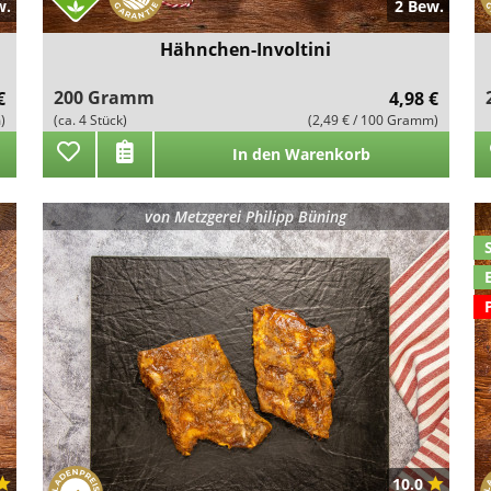
w.
2 Bew.
Hähnchen-Involtini
200 Gramm
€
4,98 €
)
(ca. 4 Stück)
(2,49 € / 100 Gramm)
In den Warenkorb
von
Metzgerei Philipp Büning
10.0