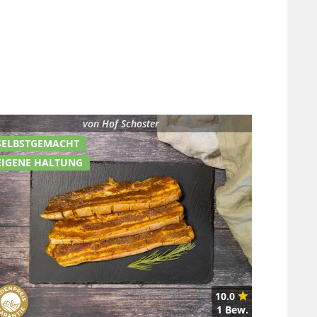
von
Hof Schoster
SELBSTGEMACHT
EIGENE HALTUNG
10.0
1 Bew.