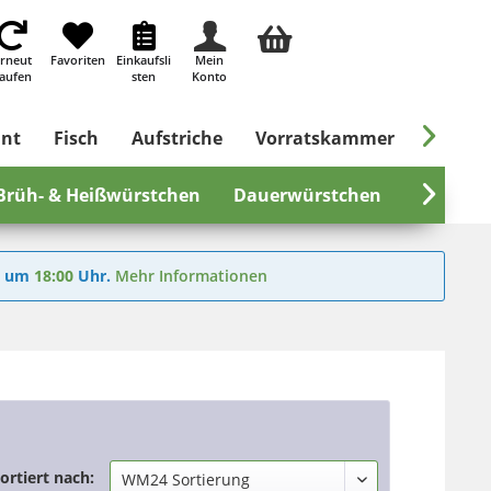
rneut
Favoriten
Einkaufsli
Mein
aufen
sten
Konto

ant
Fisch
Aufstriche
Vorratskammer
Süßes &
Brüh- & Heißwürstchen
Dauerwürstchen
Grill- &

6
um
18:00
Uhr.
Mehr Informationen
ortiert nach: