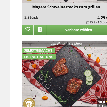
Magere Schweinesteaks zum grillen
2 Stück
4,29 
(2,15 € / 1 Stüc
Variante wählen
von
Fleischerei Klare
SELBSTGEMACHT
EIGENE HALTUNG
10.0
1 Be