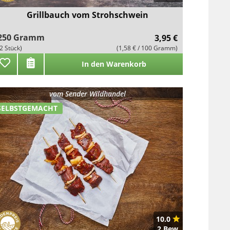
Grillbauch vom Strohschwein
250 Gramm
3,95 €
(2 Stück)
(1,58 € / 100 Gramm)
In den Warenkorb
vom
Sender Wildhandel
SELBSTGEMACHT
10.0
2 Bew.