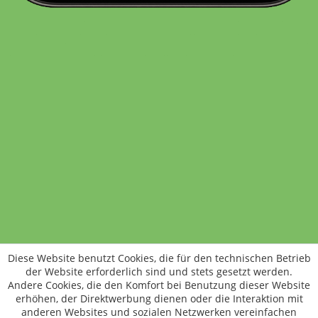
Standort wechseln
Rund um WM24
Datenschutz
AGB
Impressum
Kontakt
Vertrag widerrufen
Diese Website benutzt Cookies, die für den technischen Betrieb
ÖKO-KONTROLLSTELLEN-CODE: DE-ÖKO-006
der Website erforderlich sind und stets gesetzt werden.
Frischer, schneller, besser
Andere Cookies, die den Komfort bei Benutzung dieser Website
Die NEUE Wochenmarkt24-App für
erhöhen, der Direktwerbung dienen oder die Interaktion mit
anderen Websites und sozialen Netzwerken vereinfachen