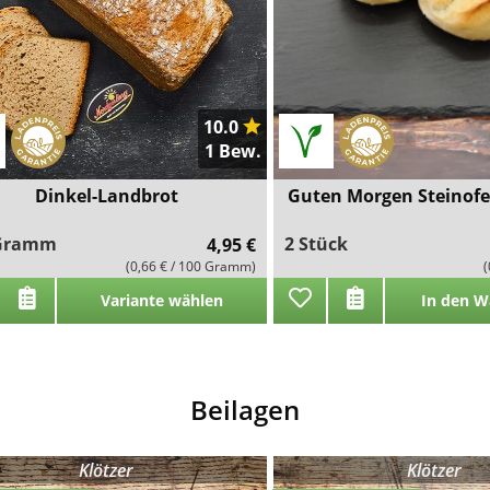
10.0
1 Bew.
Dinkel-Landbrot
Guten Morgen Steinof
 Gramm
2 Stück
4,95 €
(0,66 € / 100 Gramm)
(
Variante wählen
In den W
Beilagen
Klötzer
Klötzer