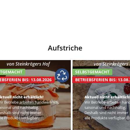
Aufstriche
von
Steinkrögers Hof
von
Steinkrögers
STGEMACHT
SELBSTGEMACHT
EBSFERIEN BIS: 13.08.2026
BETRIEBSFERIEN BIS: 13.08
ktuell nicht erhältlich!
Aktuell nicht erhältlich
ir Betriebe arbeiten handwerklich,
Wir Betriebe arbeiten han
aisonal und nachhaltig.
saisonal und nachhaltig.
eshalb sind nicht immer
Deshalb sind nicht immer
lle Produkte verfügbar.
alle Produkte verfügbar.