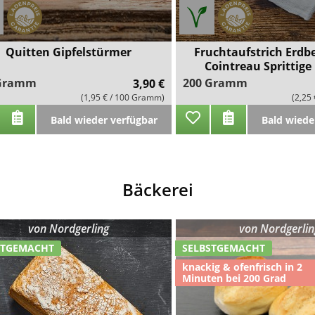
Quitten Gipfelstürmer
Fruchtaufstrich Erdb
Cointreau Sprittige
 Gramm
200 Gramm
3,90 €
(1,95 € / 100 Gramm)
(2,25
Bald wieder verfügbar
Bald wiede
Bäckerei
von
Nordgerling
von
Nordgerlin
STGEMACHT
SELBSTGEMACHT
knackig & ofenfrisch in 2
Minuten bei 200 Grad