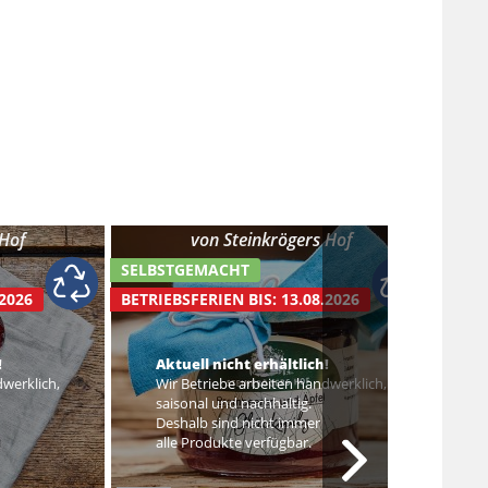
 Hof
von
Steinkrögers Hof
SELBSTGEMACHT
SELB
.2026
BETRIEBSFERIEN BIS: 13.08.2026
BETRI
!
Aktuell nicht erhältlich!
dwerklich,
Wir Betriebe arbeiten handwerklich,
saisonal und nachhaltig.
Deshalb sind nicht immer
alle Produkte verfügbar.