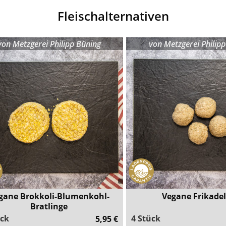
Fleischalternativen
von
Metzgerei Philipp Büning
von
Metzgerei Philip
gane Brokkoli-Blumenkohl-
Vegane Frikadel
Bratlinge
ück
4 Stück
5,95 €