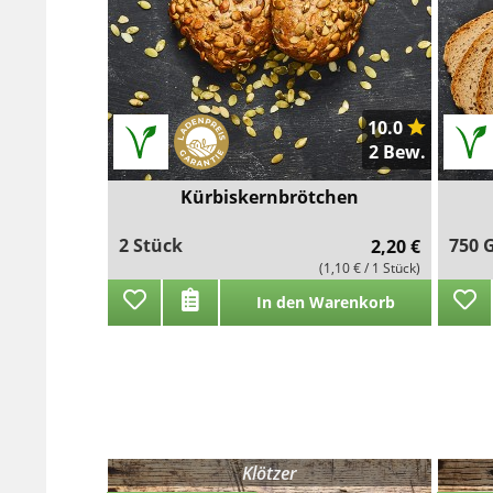
10.0
2 Bew.
Kürbiskernbrötchen
2 Stück
750
2,20 €
(1,10 € / 1 Stück)
In den Warenkorb
Klötzer