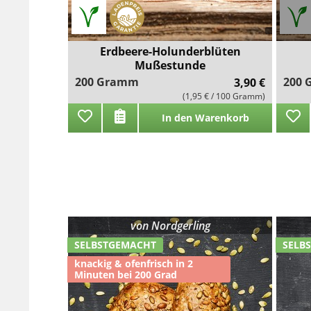
Erdbeere-Holunderblüten
Mußestunde
200 Gramm
200
3,90 €
(1,95 € / 100 Gramm)
In den Warenkorb
von
Nordgerling
SELBSTGEMACHT
SELB
knackig & ofenfrisch in 2
Minuten bei 200 Grad