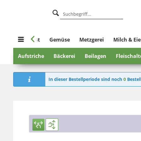

%
Obst
Gemüse
Metzgerei
Milch & Eie
Aufstriche
Bäckerei
Beilagen
Fleischal
In dieser Bestellperiode sind noch
0
Bestel