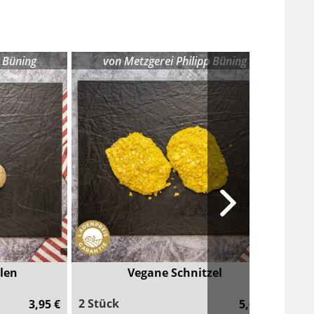
p Büning
von
Metzgerei Philipp Büning
len
Vegane Schnitzel
2 Stück
3,95 €
5,60 €