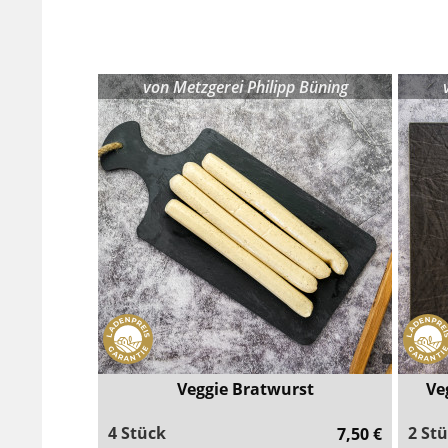
von
Metzgerei Philipp Büning
Veggie Bratwurst
Ve
4 Stück
2 St
7,50 €