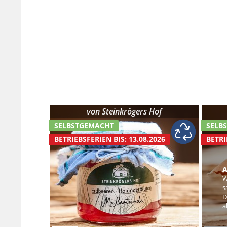
von
Steinkrögers Hof
SELBSTGEMACHT
SELB
BETRIEBSFERIEN BIS: 13.08.2026
BETRI
A
W
s
D
a