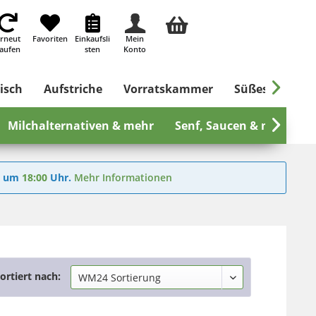
rneut
Favoriten
Einkaufsli
Mein
aufen
sten
Konto

isch
Aufstriche
Vorratskammer
Süßes & Salzig
Milchalternativen & mehr
Senf, Saucen & mehr

6
um
18:00
Uhr.
Mehr Informationen
ortiert nach: