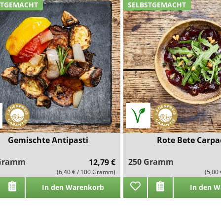
STGEMACHT
SELBSTGEMACHT
Gemischte Antipasti
Rote Bete Carpa
 Gramm
250 Gramm
12,79 €
(6,40 € / 100 Gramm)
(5,00
In den Warenkorb
In den W