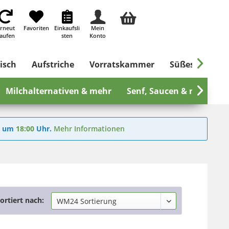
rneut
Favoriten
Einkaufsli
Mein
aufen
sten
Konto

isch
Aufstriche
Vorratskammer
Süßes & Salzig
Milchalternativen & mehr
Senf, Saucen & mehr

6
um
18:00
Uhr.
Mehr Informationen
ortiert nach: