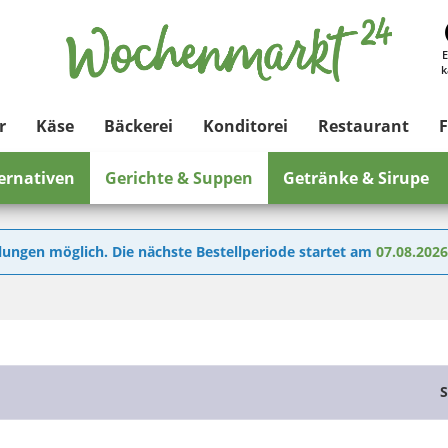
E
k
r
Käse
Bäckerei
Konditorei
Restaurant
F
ternativen
Gerichte & Suppen
Getränke & Sirupe
lungen möglich. Die nächste Bestellperiode startet am
07.08.202
S