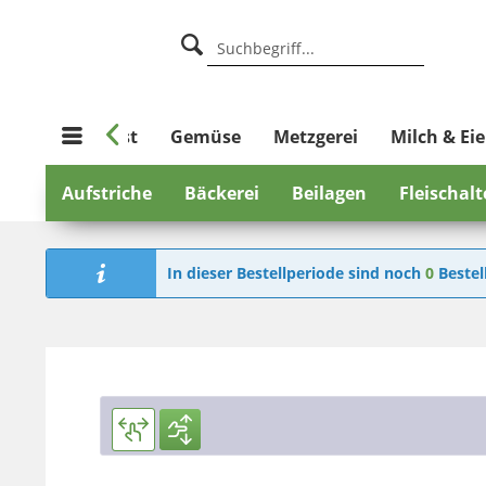

%
Obst
Gemüse
Metzgerei
Milch & Eie
Aufstriche
Bäckerei
Beilagen
Fleischal
In dieser Bestellperiode sind noch
0
Bestel